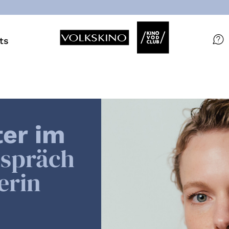
ts
Filme
Magazin
Kuratierungen
ter im
Events
espräch
erin
So geht’s
Filmpakete