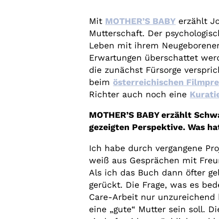
Mit
MOTHER’S BABY
erzählt Jo
Mutterschaft. Der psychologisc
Leben mit ihrem Neugeborenen 
Erwartungen überschattet werde
die zunächst Fürsorge verspri
beim
österreichischen Filmpre
Richter auch noch eine
Kurati
MOTHER’S BABY erzählt Schwan
gezeigten Perspektive. Was ha
Ich habe durch vergangene Pr
weiß aus Gesprächen mit Freun
Als ich das Buch dann öfter g
gerückt. Die Frage, was es bede
Care-Arbeit nur unzureichend ko
eine „gute“ Mutter sein soll. 