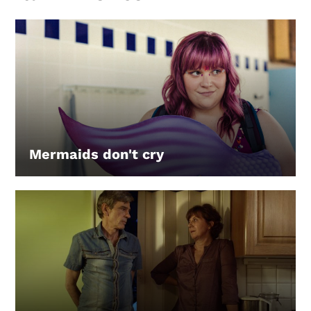
Mermaids don't cry
LEIHEN