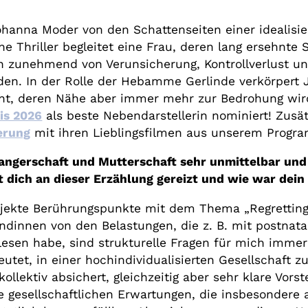
hanna Moder von den Schattenseiten einer idealisie
he Thriller begleitet eine Frau, deren lang ersehnt
zunehmend von Verunsicherung, Kontrollverlust und
n. In der Rolle der Hebamme Gerlinde verkörpert Ju
cht, deren Nähe aber immer mehr zur Bedrohung wird
is 2026
als beste Nebendarstellerin nominiert! Zusät
erung
mit ihren Lieblingsfilmen aus unserem Progr
gerschaft und Mutterschaft sehr unmittelbar und a
t dich an dieser Erzählung gereizt und wie war dei
ojekte Berührungspunkte mit dem Thema „Regrettin
dinnen von den Belastungen, die z. B. mit postnat
elesen habe, sind strukturelle Fragen für mich imme
utet, in einer hochindividualisierten Gesellschaft z
llektiv absichert, gleichzeitig aber sehr klare Vors
Die gesellschaftlichen Erwartungen, die insbesondere