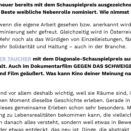
heuer bereits mit dem Schauspielpreis ausgezeichnet
s Beste weibliche Nebenrolle nominiert. Wie nimms
 wenn die eigene Arbeit gesehen bzw. anerkannt wir
minierung sehr gefreut. Gleichzeitig wird in Österre
 Mehr noch als das Würdigen von Einzelleistungen, f
ehr Solidarität und Haltung – auch in der Branche.
ER TAUCHER
mit dem Diagonale-Schauspielpreis aus
walt. Auch im Dokumentarfilm GEGEN DAS SCHWEIGE
d Film geäußert. Was kann Kino deiner Meinung na
sind vor allem deshalb wichtig, weil sie Räume sind
Moment dieselbe Geschichte erleben. Gerade in ein
 dieses gemeinsame Erleben schon sehr besonders. M
g zu Lebensrealitäten bekommen kann, die vielleic
an danach alles versteht, sondern weil etwas in Bew
oder etwas entdeckt, das neu ist. Dinge, die abstr