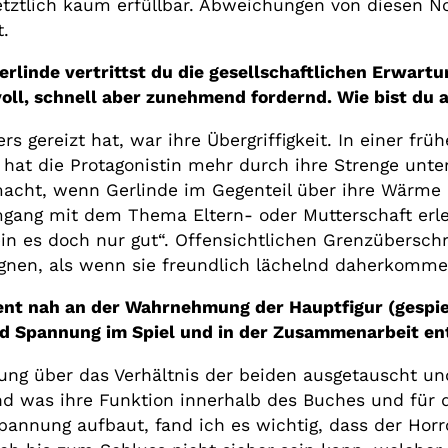
 letztlich kaum erfüllbar. Abweichungen von diese
t.
rlinde vertrittst du die gesellschaftlichen Erwartu
ll, schnell aber zunehmend fordernd. Wie bist du 
s gereizt hat, war ihre Übergriffigkeit. In einer fr
d hat die Protagonistin mehr durch ihre Strenge unte
cht, wenn Gerlinde im Gegenteil über ihre Wärme u
ang mit dem Thema Eltern- oder Mutterschaft erleb
n es doch nur gut“. Offensichtlichen Grenzüberschr
gegnen, als wenn sie freundlich lächelnd daherkomme
ent nah an der Wahrnehmung der Hauptfigur (gespie
und Spannung im Spiel und in der Zusammenarbeit e
tung über das Verhältnis der beiden ausgetauscht u
nd was ihre Funktion innerhalb des Buches und für d
Spannung aufbaut, fand ich es wichtig, dass der Horr