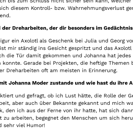
ich bis zum Schluss nicht sicher sein kann, welche
ich diesem Kontroll- bzw. Wahrnehmungsverlust gen
end.
er Dreharbeiten, der dir besonders im Gedächtnis 
igur ein Axolotl als Geschenk bei Julia und Georg v
st mir ständig ins Gesicht gespritzt und das Axolotl
ch die Tür damit gekommen und Johanna hat jedes M
konnte. Gerade bei Projekten, die heftige Themen b
 Dreharbeiten oft am meisten in Erinnerung.
it Johanna Moder zustande und wie hast du ihre A
tiert und gefragt, ob ich Lust hätte, die Rolle der 
rbeit, aber auch über Bekannte gekannt und mich wa
, den ich aus der Ferne von ihr hatte, hat sich dann
Art zu arbeiten, begegnet den Menschen um sich heru
d sehr viel Humor!