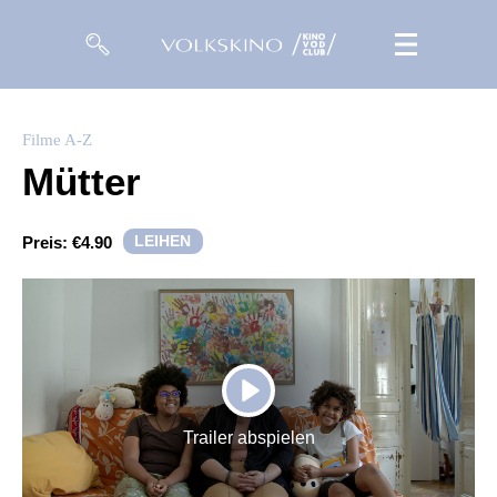
Filme
Filme A-Z
Mütter
Magazin
Kuratierungen
LEIHEN
Preis:
€4.90
Events
So geht’s
Filmpakete
PLAY
Gutscheine
Trailer abspielen
& Filmpässe