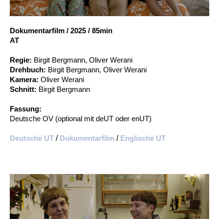
Account
Suche
Dokumentarfilm
/
2025
/
85min
AT
Regie:
Birgit Bergmann, Oliver Werani
Drehbuch:
Birgit Bergmann, Oliver Werani
Kamera:
Oliver Werani
Schnitt:
Birgit Bergmann
Fassung:
Deutsche OV (optional mit deUT oder enUT)
Deutsche UT
/
Dokumentarfilm
/
Englische UT