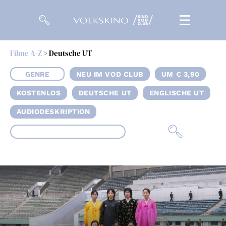
Filme A-Z
> Deutsche UT
Filme
GENRE
NEU IM VOD CLUB
UM € 3,90
Magazin
KOSTENLOS
DEUTSCHE UT
ENGLISCHE UT
Kuratierungen
AUDIODESKRIPTION
Events
So geht’s
Filmpakete
Gutscheine
& Filmpässe